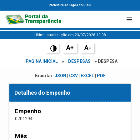
Prefeitura de Lagoa do Piauí
Última atualização em 23/07/2026 13:08
A+
A-
PÁGINA INICIAL
»
DESPESAS
» DESPESA
Exportar:
JSON
|
CSV
|
EXCEL
|
PDF
Detalhes do Empenho
Empenho
0701294
Mês