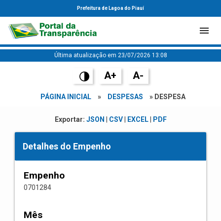
Prefeitura de Lagoa do Piauí
Última atualização em 23/07/2026 13:08
A+
A-
PÁGINA INICIAL
»
DESPESAS
» DESPESA
Exportar:
JSON
|
CSV
|
EXCEL
|
PDF
Detalhes do Empenho
Empenho
0701284
Mês