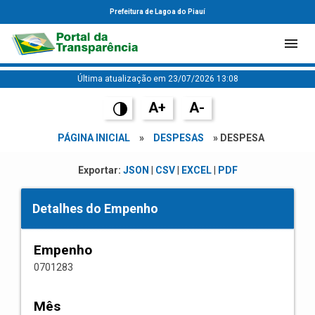
Prefeitura de Lagoa do Piauí
Última atualização em 23/07/2026 13:08
A+
A-
PÁGINA INICIAL
»
DESPESAS
» DESPESA
Exportar:
JSON
|
CSV
|
EXCEL
|
PDF
Detalhes do Empenho
Empenho
0701283
Mês