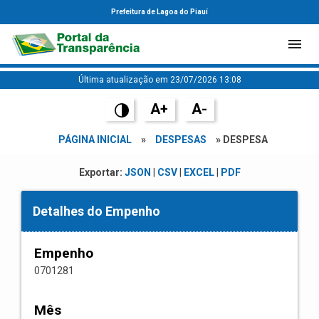
Prefeitura de Lagoa do Piauí
Última atualização em 23/07/2026 13:08
A+
A-
PÁGINA INICIAL
»
DESPESAS
» DESPESA
Exportar:
JSON
|
CSV
|
EXCEL
|
PDF
Detalhes do Empenho
Empenho
0701281
Mês