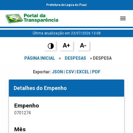
Prefeitura de Lagoa do Piauí
Última atualização em 23/07/2026 13:08
A+
A-
PÁGINA INICIAL
»
DESPESAS
» DESPESA
Exportar:
JSON
|
CSV
|
EXCEL
|
PDF
Detalhes do Empenho
Empenho
0701274
Mês