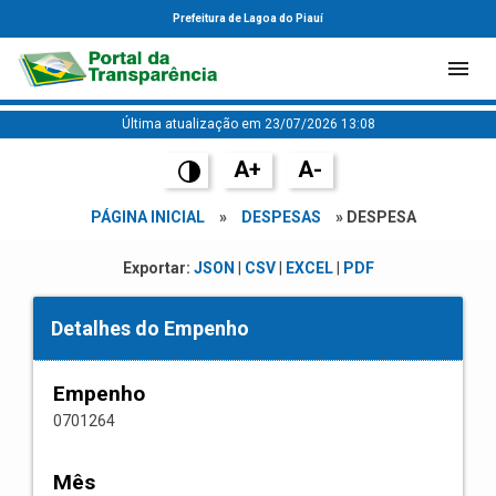
Prefeitura de Lagoa do Piauí
Última atualização em 23/07/2026 13:08
A+
A-
PÁGINA INICIAL
»
DESPESAS
» DESPESA
Exportar:
JSON
|
CSV
|
EXCEL
|
PDF
Detalhes do Empenho
Empenho
0701264
Mês