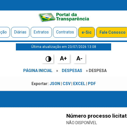
ação
Diárias
Extratos
Contratos
e-Sic
Fale Conosco
Última atualização em 23/07/2026 13:08
A+
A-
PÁGINA INICIAL
»
DESPESAS
» DESPESA
Exportar:
JSON
|
CSV
|
EXCEL
|
PDF
Número processo licitat
NÃO DISPONÍVEL