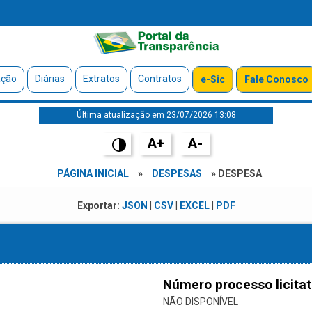
ação
Diárias
Extratos
Contratos
e-Sic
Fale Conosco
Última atualização em 23/07/2026 13:08
A+
A-
PÁGINA INICIAL
»
DESPESAS
» DESPESA
Exportar:
JSON
|
CSV
|
EXCEL
|
PDF
Número processo licitat
NÃO DISPONÍVEL