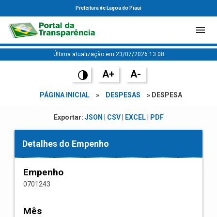
Prefeitura de Lagoa do Piauí
Última atualização em 23/07/2026 13:08
A+
A-
PÁGINA INICIAL
»
DESPESAS
» DESPESA
Exportar:
JSON
|
CSV
|
EXCEL
|
PDF
Detalhes do Empenho
Empenho
0701243
Mês