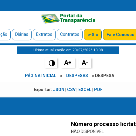
ação
Diárias
Extratos
Contratos
e-Sic
Fale Conosco
Última atualização em 23/07/2026 13:08
A+
A-
PÁGINA INICIAL
»
DESPESAS
» DESPESA
Exportar:
JSON
|
CSV
|
EXCEL
|
PDF
Número processo licitat
NÃO DISPONÍVEL