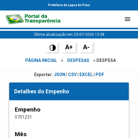
Prefeitura de Lagoa do Piauí
Última atualização em 23/07/2026 13:08
A+
A-
PÁGINA INICIAL
»
DESPESAS
» DESPESA
Exportar:
JSON
|
CSV
|
EXCEL
|
PDF
Detalhes do Empenho
Empenho
0701231
Mês