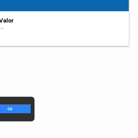
Valor
---
OK