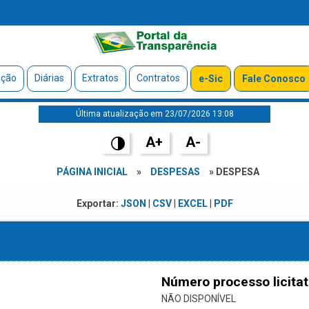
ação
Diárias
Extratos
Contratos
e-Sic
Fale Conosco
Última atualização em 23/07/2026 13:08
A+
A-
PÁGINA INICIAL
»
DESPESAS
» DESPESA
Exportar:
JSON
|
CSV
|
EXCEL
|
PDF
Número processo licitat
NÃO DISPONÍVEL