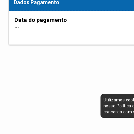
Dados Pagamento
Data do pagamento
---
Utilizamos coo
nossa Política
concorda com e