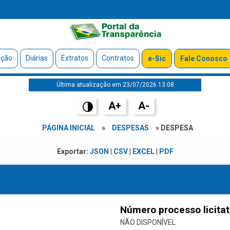
ação
Diárias
Extratos
Contratos
e-Sic
Fale Conosco
Última atualização em 23/07/2026 13:08
A+
A-
PÁGINA INICIAL
»
DESPESAS
» DESPESA
Exportar:
JSON
|
CSV
|
EXCEL
|
PDF
Número processo licitat
NÃO DISPONÍVEL