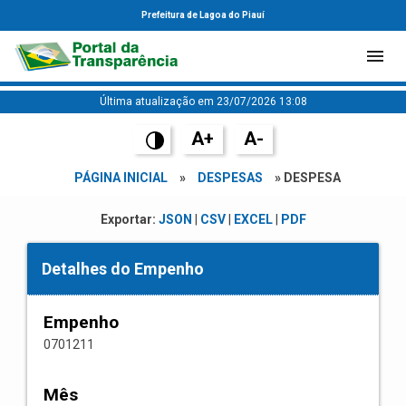
Prefeitura de Lagoa do Piauí
Última atualização em 23/07/2026 13:08
A+
A-
PÁGINA INICIAL
»
DESPESAS
» DESPESA
Exportar:
JSON
|
CSV
|
EXCEL
|
PDF
Detalhes do Empenho
Empenho
0701211
Mês