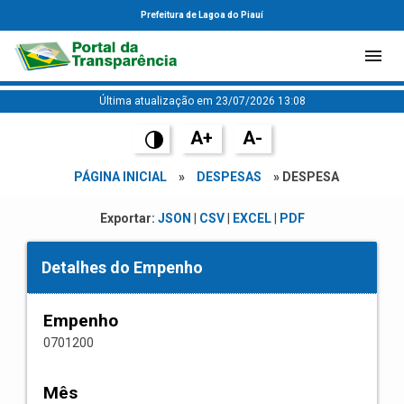
Prefeitura de Lagoa do Piauí
Última atualização em 23/07/2026 13:08
A+
A-
PÁGINA INICIAL
»
DESPESAS
» DESPESA
Exportar:
JSON
|
CSV
|
EXCEL
|
PDF
Detalhes do Empenho
Empenho
0701200
Mês