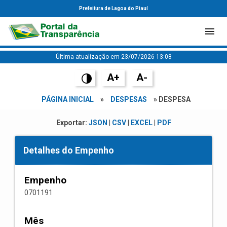
Prefeitura de Lagoa do Piauí
Última atualização em 23/07/2026 13:08
A+
A-
PÁGINA INICIAL
»
DESPESAS
» DESPESA
Exportar:
JSON
|
CSV
|
EXCEL
|
PDF
Detalhes do Empenho
Empenho
0701191
Mês