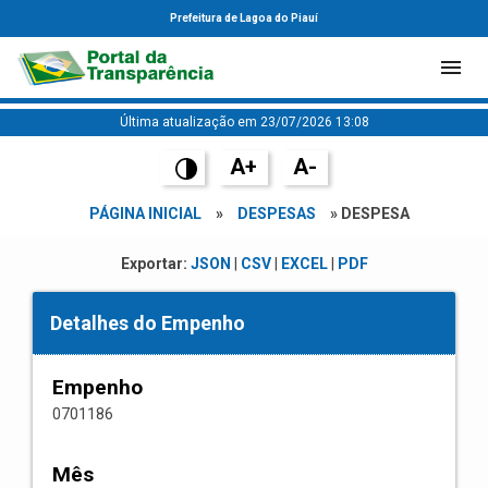
Prefeitura de Lagoa do Piauí
Última atualização em 23/07/2026 13:08
A+
A-
PÁGINA INICIAL
»
DESPESAS
» DESPESA
Exportar:
JSON
|
CSV
|
EXCEL
|
PDF
Detalhes do Empenho
Empenho
0701186
Mês