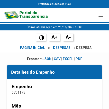
Prefeitura de Lagoa do Piauí
Última atualização em 23/07/2026 13:08
A+
A-
PÁGINA INICIAL
»
DESPESAS
» DESPESA
Exportar:
JSON
|
CSV
|
EXCEL
|
PDF
Detalhes do Empenho
Empenho
0701175
Mês