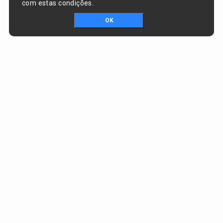
com estas condições.
OK
Portal da transparência © Copyright. Todos os direitos reservados
Prefeitura de Lagoa do Piauí / PI
CNPJ:
01.612.583/0001-74
RUA JOSÉ SOARES DA SILVA , nº 1488, CENTRO
CEP:
64388-000 - Lagoa do Piauí/PI
Email:
lagoadopiauiadm@hotmail.com