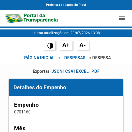
Prefeitura de Lagoa do Piauí
Última atualização em 23/07/2026 13:08
A+
A-
PÁGINA INICIAL
»
DESPESAS
» DESPESA
Exportar:
JSON
|
CSV
|
EXCEL
|
PDF
Detalhes do Empenho
Empenho
0701160
Mês