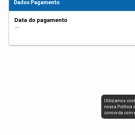
Dados Pagamento
Data do pagamento
---
Utilizamos coo
nossa Política
concorda com e