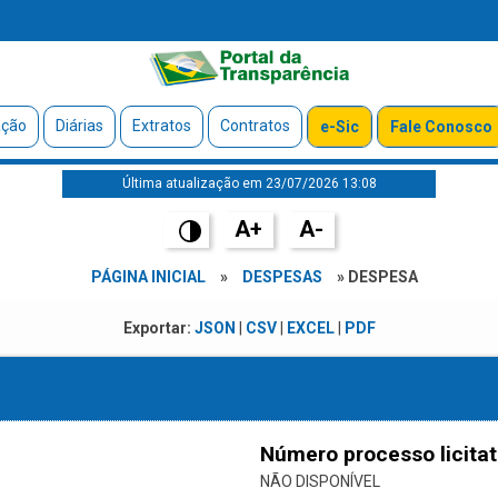
ação
Diárias
Extratos
Contratos
e-Sic
Fale Conosco
Última atualização em 23/07/2026 13:08
A+
A-
PÁGINA INICIAL
»
DESPESAS
» DESPESA
Exportar:
JSON
|
CSV
|
EXCEL
|
PDF
Número processo licitat
NÃO DISPONÍVEL