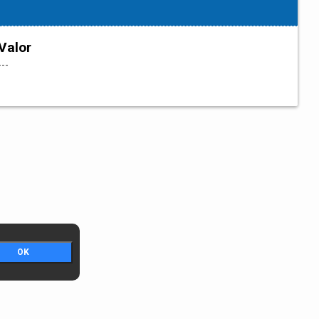
Valor
---
OK