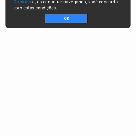
Cookies
e, ao continuar navegando, você concorda
com estas condições.
OK
Portal da transparência © Copyright. Todos os direitos reservados
Prefeitura de Lagoa do Piauí / PI
CNPJ:
01.612.583/0001-74
RUA JOSÉ SOARES DA SILVA , nº 1488, CENTRO