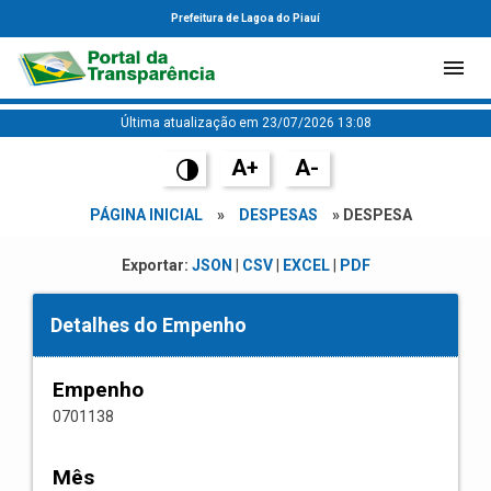
Prefeitura de Lagoa do Piauí
Última atualização em 23/07/2026 13:08
A+
A-
PÁGINA INICIAL
»
DESPESAS
» DESPESA
Exportar:
JSON
|
CSV
|
EXCEL
|
PDF
Detalhes do Empenho
Empenho
0701138
Mês