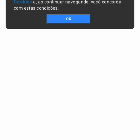
Cookies
e, ao continuar navegando, você concorda
com estas condições.
OK
Portal da transparência © Copyright. Todos os direitos reservados
Prefeitura de Lagoa do Piauí / PI
CNPJ:
01.612.583/0001-74
RUA JOSÉ SOARES DA SILVA , nº 1488, CENTRO