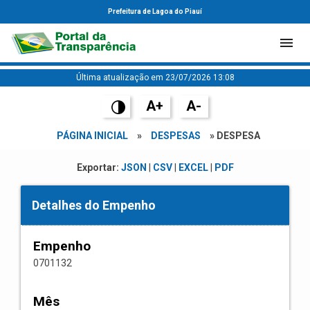
Prefeitura de Lagoa do Piauí
Última atualização em 23/07/2026 13:08
A+
A-
PÁGINA INICIAL
»
DESPESAS
» DESPESA
Exportar:
JSON
|
CSV
|
EXCEL
|
PDF
Detalhes do Empenho
Empenho
0701132
Mês