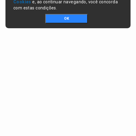
Cookies
e, ao continuar navegando, você concorda
com estas condições.
OK
Portal da transparência © Copyright. Todos os direitos reservados
Prefeitura de Lagoa do Piauí / PI
CNPJ:
01.612.583/0001-74
RUA JOSÉ SOARES DA SILVA , nº 1488, CENTRO