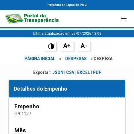
Prefeitura de Lagoa do Piauí
Última atualização em 23/07/2026 13:08
A+
A-
PÁGINA INICIAL
»
DESPESAS
» DESPESA
Exportar:
JSON
|
CSV
|
EXCEL
|
PDF
Detalhes do Empenho
Empenho
0701127
Mês