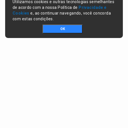
Utilizamos cookies e outras tecnologias semelhantes
de acordo com a nossa Política de
Privacidade e
Cookies
e, ao continuar navegando, você concorda
com estas condições.
OK
Portal da transparência © Copyright. Todos os direitos reservados
Prefeitura de Lagoa do Piauí / PI