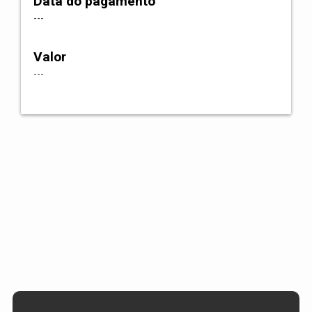
Data do pagamento
---
Valor
---