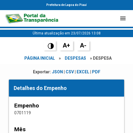
Prefeitura de Lagoa do Piauí
Última atualização em 23/07/2026 13:08
A+
A-
PÁGINA INICIAL
»
DESPESAS
» DESPESA
Exportar:
JSON
|
CSV
|
EXCEL
|
PDF
Detalhes do Empenho
Empenho
0701119
Mês