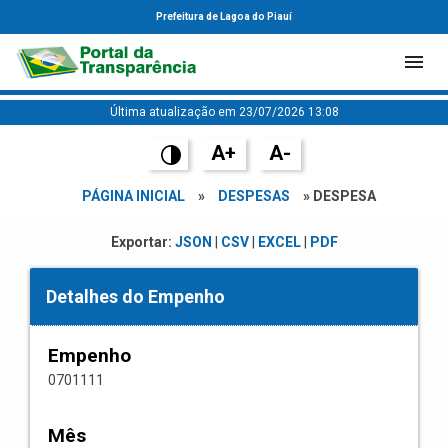
Prefeitura de Lagoa do Piauí
Última atualização em 23/07/2026 13:08
A+
A-
PÁGINA INICIAL
»
DESPESAS
» DESPESA
Exportar:
JSON
|
CSV
|
EXCEL
|
PDF
Detalhes do Empenho
Empenho
0701111
Mês