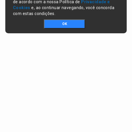
de acordo com a nossa Política de
Privacidade e
Cookies
e, ao continuar navegando, você concorda
com estas condições.
OK
Portal da transparência © Copyright. Todos os direitos reservados
Prefeitura de Lagoa do Piauí / PI
CNPJ:
01.612.583/0001-74