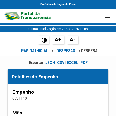
Prefeitura de Lagoa do Piauí
Última atualização em 23/07/2026 13:08
A+
A-
PÁGINA INICIAL
»
DESPESAS
» DESPESA
Exportar:
JSON
|
CSV
|
EXCEL
|
PDF
Detalhes do Empenho
Empenho
0701110
Mês