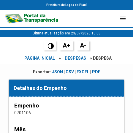
Prefeitura de Lagoa do Piauí
Última atualização em 23/07/2026 13:08
A+
A-
PÁGINA INICIAL
»
DESPESAS
» DESPESA
Exportar:
JSON
|
CSV
|
EXCEL
|
PDF
Detalhes do Empenho
Empenho
0701106
Mês