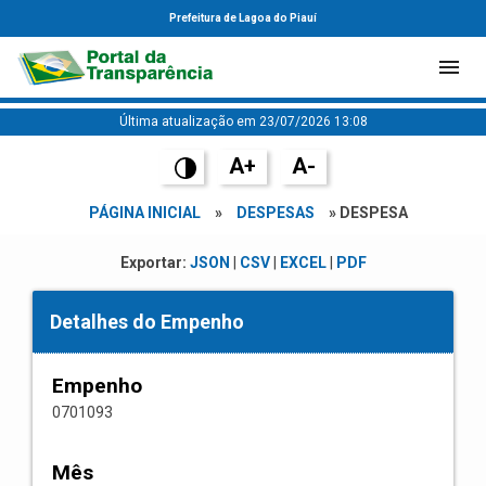
Prefeitura de Lagoa do Piauí
Última atualização em 23/07/2026 13:08
A+
A-
PÁGINA INICIAL
»
DESPESAS
» DESPESA
Exportar:
JSON
|
CSV
|
EXCEL
|
PDF
Detalhes do Empenho
Empenho
0701093
Mês