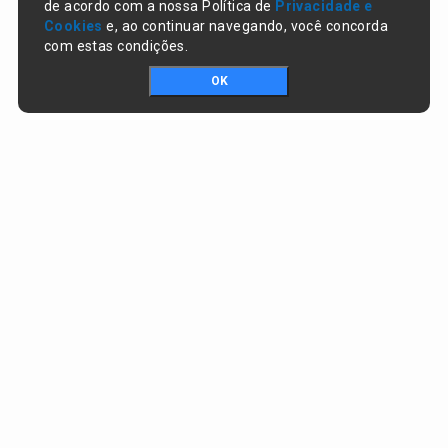
de acordo com a nossa Política de
Privacidade e
Cookies
e, ao continuar navegando, você concorda
com estas condições.
OK
Portal da transparência © Copyright. Todos os direitos reservados
Prefeitura de Lagoa do Piauí / PI
CNPJ:
01.612.583/0001-74