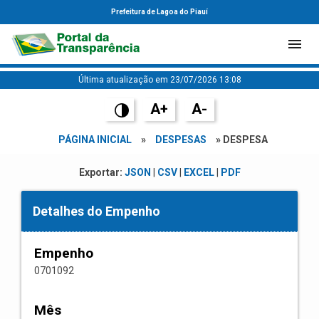
Prefeitura de Lagoa do Piauí
Última atualização em 23/07/2026 13:08
A+
A-
PÁGINA INICIAL
»
DESPESAS
» DESPESA
Exportar:
JSON
|
CSV
|
EXCEL
|
PDF
Detalhes do Empenho
Empenho
0701092
Mês