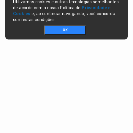
Utilizamos cookies e outras tecnologias semelhantes
de acordo com a nossa Política de
Privacidade e
Cookies
e, ao continuar navegando, você concorda
com estas condições.
OK
Portal da transparência © Copyright. Todos os direitos reservados
Prefeitura de Lagoa do Piauí / PI