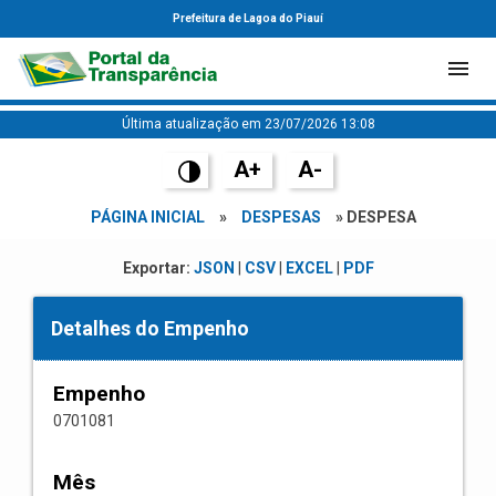
Prefeitura de Lagoa do Piauí
Última atualização em 23/07/2026 13:08
A+
A-
PÁGINA INICIAL
»
DESPESAS
» DESPESA
Exportar:
JSON
|
CSV
|
EXCEL
|
PDF
Detalhes do Empenho
Empenho
0701081
Mês