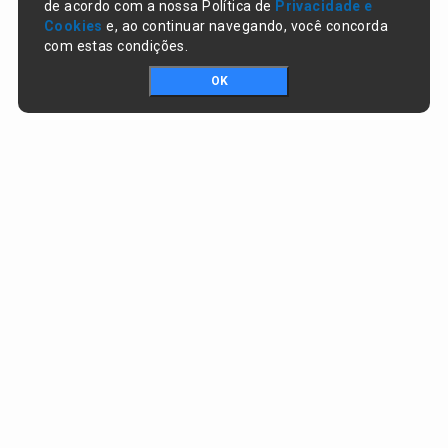
de acordo com a nossa Política de
Privacidade e
Cookies
e, ao continuar navegando, você concorda
com estas condições.
OK
Portal da transparência © Copyright. Todos os direitos reservados
Prefeitura de Lagoa do Piauí / PI
CNPJ:
01.612.583/0001-74