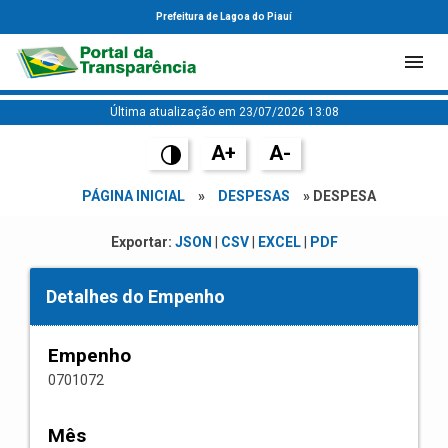
Prefeitura de Lagoa do Piauí
Última atualização em 23/07/2026 13:08
A+
A-
PÁGINA INICIAL
»
DESPESAS
» DESPESA
Exportar:
JSON
|
CSV
|
EXCEL
|
PDF
Detalhes do Empenho
Empenho
0701072
Mês