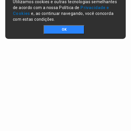
Utilizamos cookies e outras tecnologias semelhantes
de acordo com a nossa Política de
Privacidade e
Cookies
e, ao continuar navegando, você concorda
com estas condições.
OK
Portal da transparência © Copyright. Todos os direitos reservados
Prefeitura de Lagoa do Piauí / PI