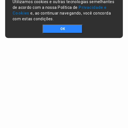
Utilizamos cookies e outras tecnologias semelhantes
de acordo com a nossa Política de
Privacidade e
Cookies
e, ao continuar navegando, você concorda
com estas condições.
OK
Portal da transparência © Copyright. Todos os direitos reservados
Prefeitura de Lagoa do Piauí / PI