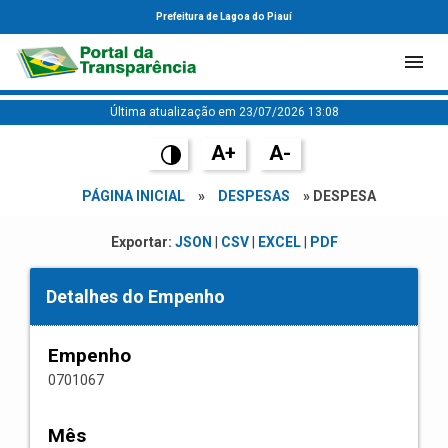
Prefeitura de Lagoa do Piauí
Última atualização em 23/07/2026 13:08
A+
A-
PÁGINA INICIAL
»
DESPESAS
» DESPESA
Exportar:
JSON
|
CSV
|
EXCEL
|
PDF
Detalhes do Empenho
Empenho
0701067
Mês