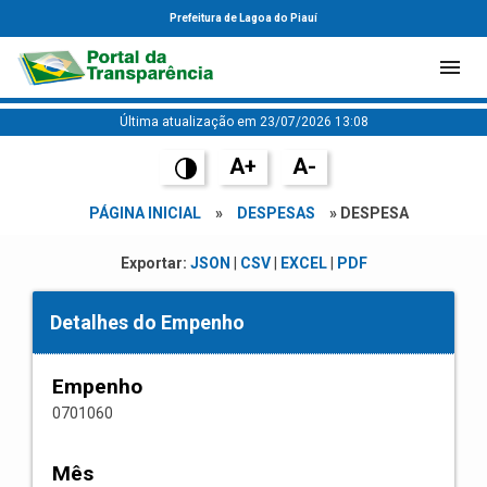
Prefeitura de Lagoa do Piauí
Última atualização em 23/07/2026 13:08
A+
A-
PÁGINA INICIAL
»
DESPESAS
» DESPESA
Exportar:
JSON
|
CSV
|
EXCEL
|
PDF
Detalhes do Empenho
Empenho
0701060
Mês