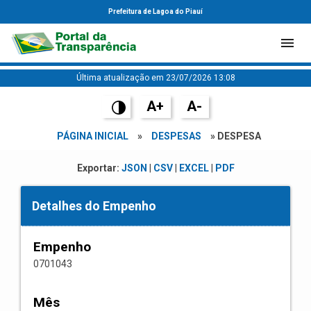
Prefeitura de Lagoa do Piauí
Última atualização em 23/07/2026 13:08
A+
A-
PÁGINA INICIAL
»
DESPESAS
» DESPESA
Exportar:
JSON
|
CSV
|
EXCEL
|
PDF
Detalhes do Empenho
Empenho
0701043
Mês