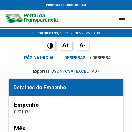
Prefeitura de Lagoa do Piauí
Última atualização em 23/07/2026 13:08
A+
A-
PÁGINA INICIAL
»
DESPESAS
» DESPESA
Exportar:
JSON
|
CSV
|
EXCEL
|
PDF
Detalhes do Empenho
Empenho
0701038
Mês