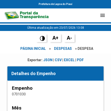
Prefeitura de Lagoa do Piauí
Última atualização em 23/07/2026 13:08
A+
A-
PÁGINA INICIAL
»
DESPESAS
» DESPESA
Exportar:
JSON
|
CSV
|
EXCEL
|
PDF
Detalhes do Empenho
Empenho
0701030
Mês