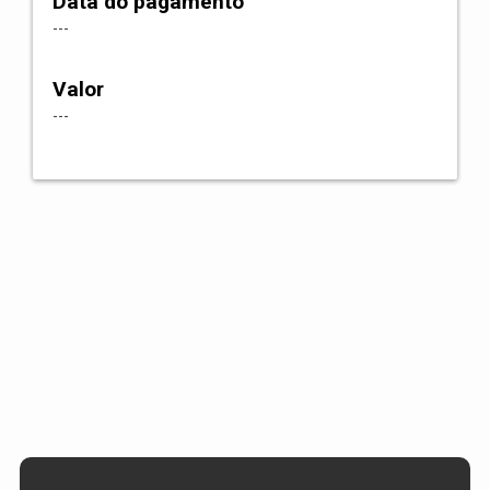
Data do pagamento
---
Valor
---