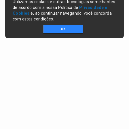
Utilizamos cookies e outras tecnologias semelhantes
de acordo com a nossa Política de
Privacidade e
Cookies
e, ao continuar navegando, você concorda
com estas condições.
OK
Portal da transparência © Copyright. Todos os direitos reservados
Prefeitura de Lagoa do Piauí / PI