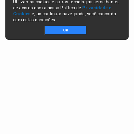
Utilizamos cookies e outras tecnologias semelhantes
de acordo com a nossa Política de
Privacidade e
Cookies
e, ao continuar navegando, você concorda
com estas condições.
OK
Portal da transparência © Copyright. Todos os direitos reservados
Prefeitura de Lagoa do Piauí / PI