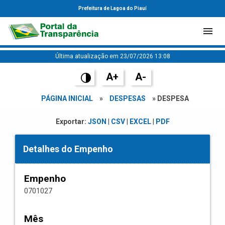
Prefeitura de Lagoa do Piauí
Última atualização em 23/07/2026 13:08
A+
A-
PÁGINA INICIAL
»
DESPESAS
» DESPESA
Exportar:
JSON
|
CSV
|
EXCEL
|
PDF
Detalhes do Empenho
Empenho
0701027
Mês