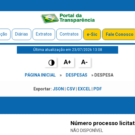
ação
Diárias
Extratos
Contratos
e-Sic
Fale Conosco
Última atualização em 23/07/2026 13:08
A+
A-
PÁGINA INICIAL
»
DESPESAS
» DESPESA
Exportar:
JSON
|
CSV
|
EXCEL
|
PDF
Número processo licitat
NÃO DISPONÍVEL