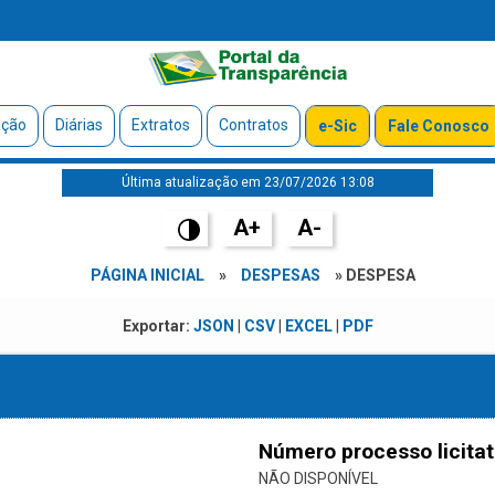
ação
Diárias
Extratos
Contratos
e-Sic
Fale Conosco
Última atualização em 23/07/2026 13:08
A+
A-
PÁGINA INICIAL
»
DESPESAS
» DESPESA
Exportar:
JSON
|
CSV
|
EXCEL
|
PDF
Número processo licitat
NÃO DISPONÍVEL