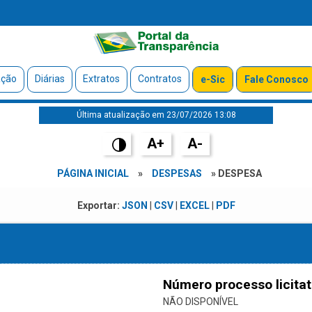
ação
Diárias
Extratos
Contratos
e-Sic
Fale Conosco
Última atualização em 23/07/2026 13:08
A+
A-
PÁGINA INICIAL
»
DESPESAS
» DESPESA
Exportar:
JSON
|
CSV
|
EXCEL
|
PDF
Número processo licitat
NÃO DISPONÍVEL