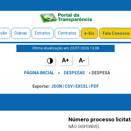
ação
Diárias
Extratos
Contratos
e-Sic
Fale Conosco
Última atualização em 23/07/2026 13:08
A+
A-
PÁGINA INICIAL
»
DESPESAS
» DESPESA
Exportar:
JSON
|
CSV
|
EXCEL
|
PDF
Número processo licitat
NÃO DISPONÍVEL