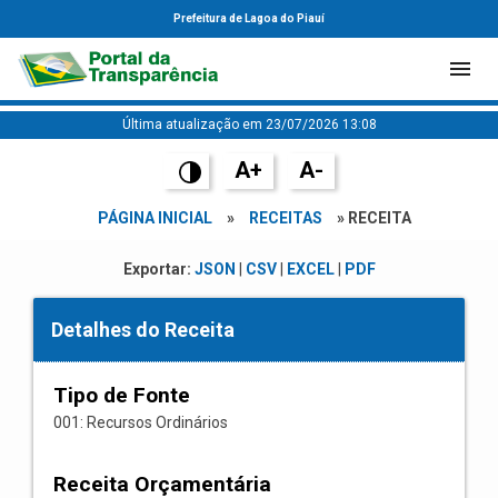
Prefeitura de Lagoa do Piauí
Última atualização em 23/07/2026 13:08
A+
A-
PÁGINA INICIAL
»
RECEITAS
» RECEITA
Exportar:
JSON
|
CSV
|
EXCEL
|
PDF
Detalhes do Receita
Tipo de Fonte
001: Recursos Ordinários
Receita Orçamentária