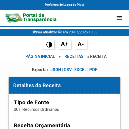
Prefeitura de Lagoa do Piauí
Última atualização em 23/07/2026 13:08
A+
A-
PÁGINA INICIAL
»
RECEITAS
» RECEITA
Exportar:
JSON
|
CSV
|
EXCEL
|
PDF
Detalhes do Receita
Tipo de Fonte
001: Recursos Ordinários
Receita Orçamentária