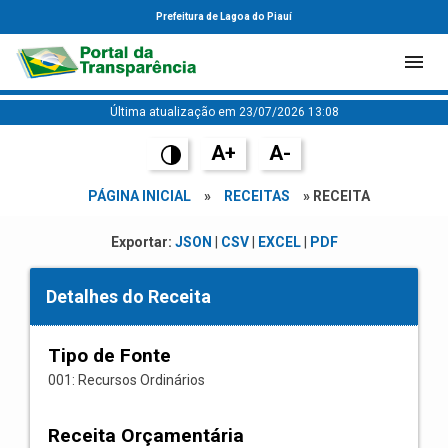
Prefeitura de Lagoa do Piauí
Última atualização em 23/07/2026 13:08
A+
A-
PÁGINA INICIAL
»
RECEITAS
» RECEITA
Exportar:
JSON
|
CSV
|
EXCEL
|
PDF
Detalhes do Receita
Tipo de Fonte
001: Recursos Ordinários
Receita Orçamentária