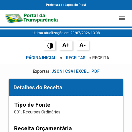
Prefeitura de Lagoa do Piauí
Última atualização em 23/07/2026 13:08
A+
A-
PÁGINA INICIAL
»
RECEITAS
» RECEITA
Exportar:
JSON
|
CSV
|
EXCEL
|
PDF
Detalhes do Receita
Tipo de Fonte
001: Recursos Ordinários
Receita Orçamentária