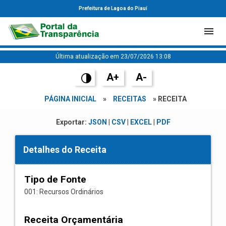
Prefeitura de Lagoa do Piauí
Última atualização em 23/07/2026 13:08
A+
A-
PÁGINA INICIAL
»
RECEITAS
» RECEITA
Exportar:
JSON
|
CSV
|
EXCEL
|
PDF
Detalhes do Receita
Tipo de Fonte
001: Recursos Ordinários
Receita Orçamentária