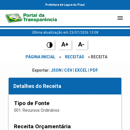
Prefeitura de Lagoa do Piauí
Última atualização em 23/07/2026 13:08
A+
A-
PÁGINA INICIAL
»
RECEITAS
» RECEITA
Exportar:
JSON
|
CSV
|
EXCEL
|
PDF
Detalhes do Receita
Tipo de Fonte
001: Recursos Ordinários
Receita Orçamentária