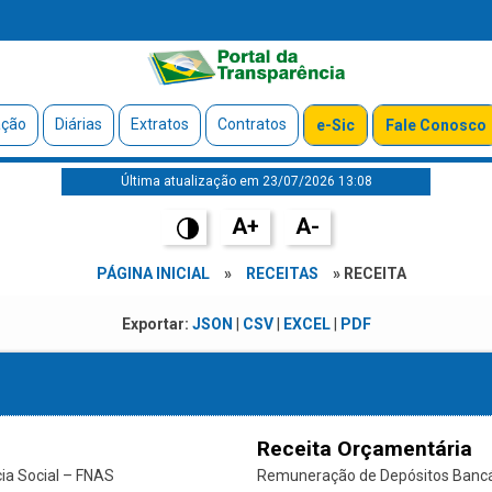
ação
Diárias
Extratos
Contratos
e-Sic
Fale Conosco
Última atualização em 23/07/2026 13:08
A+
A-
PÁGINA INICIAL
»
RECEITAS
» RECEITA
Exportar:
JSON
|
CSV
|
EXCEL
|
PDF
Receita Orçamentária
ia Social – FNAS
Remuneração de Depósitos Bancári