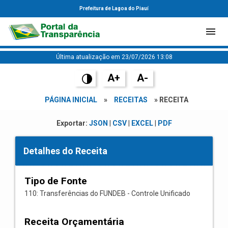
Prefeitura de Lagoa do Piauí
Última atualização em 23/07/2026 13:08
A+
A-
PÁGINA INICIAL
»
RECEITAS
» RECEITA
Exportar:
JSON
|
CSV
|
EXCEL
|
PDF
Detalhes do Receita
Tipo de Fonte
110: Transferências do FUNDEB - Controle Unificado
Receita Orçamentária