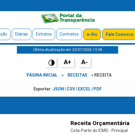
ação
Diárias
Extratos
Contratos
e-Sic
Fale Conosco
Última atualização em 23/07/2026 13:08
A+
A-
PÁGINA INICIAL
»
RECEITAS
» RECEITA
Exportar:
JSON
|
CSV
|
EXCEL
|
PDF
Receita Orçamentária
Cota-Parte do ICMS - Principal